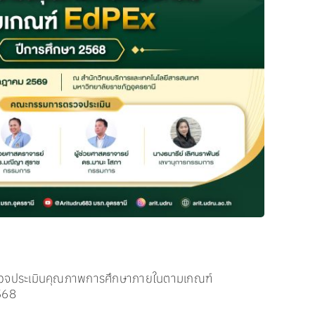
Vi
สำน
กร
ตรวจประเมินคุณภาพการศึกษาภายในตามเกณฑ์
568