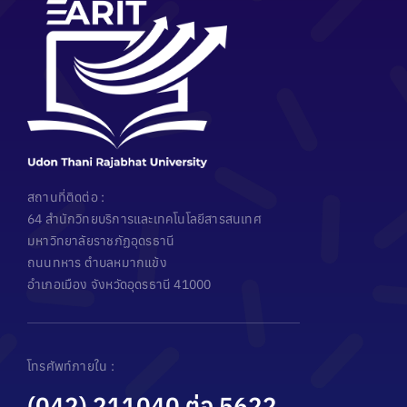
สถานที่ติดต่อ :
64 สำนักวิทยบริการและเทคโนโลยีสารสนเทศ
มหาวิทยาลัยราชภัฏอุดรธานี
ถนนทหาร ตำบลหมากแข้ง
อำเภอเมือง จังหวัดอุดรธานี 41000
โทรศัพท์ภายใน :
(042) 211040 ต่อ 5622