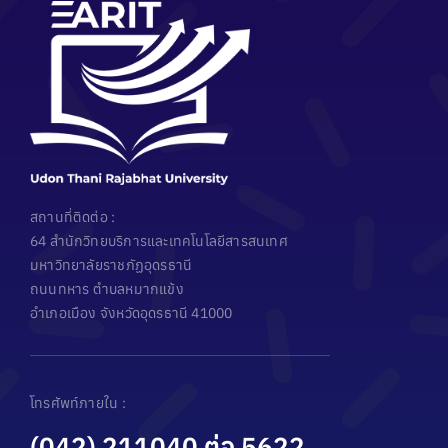
สถานที่ติดต่อ :
64 สำนักวิทยบริการและเทคโนโลยีสารสนเทศ
มหาวิทยาลัยราชภัฏอุดรธานี
ถนนทหาร ตำบลหมากแข้ง
อำเภอเมือง จังหวัดอุดรธานี 41000
โทรศัพท์ภายใน :
(042) 211040 ต่อ 5622